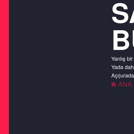
S
B
Yanlış bir
Yada daha
Açık
|
urad
ANA 