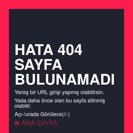
HATA 404
SAYFA
BULUNAMADI
Yanlış bir URL girişi yapmış olabilirsin.
Yada daha önce olan bu sayfa silinmiş
olabilir.
Açı
-
/
urada Görülecek
|
/
/
-
|
ANA SAYFA