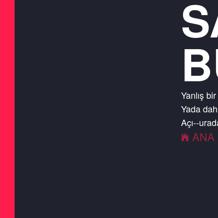
S
B
Yanlış bir
Yada daha
Açık
-
-
ura
ANA 