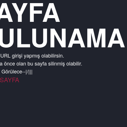
AYFA
ULUNAMA
 URL girişi yapmış olabilirsin.
 önce olan bu sayfa silinmiş olabilir.
 Görülecek Bir Ş
-
-
|
/
|
|
|
SAYFA