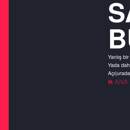
S
B
Yanlış bir
Yada daha
Açıkurada
ANA 