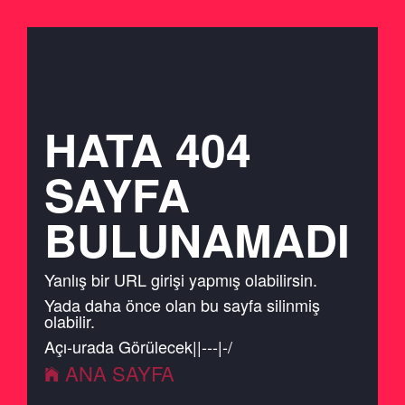
HATA 404
SAYFA
BULUNAMADI
Yanlış bir URL girişi yapmış olabilirsin.
Yada daha önce olan bu sayfa silinmiş
olabilir.
Açı
-
urada Görülecek Bi
-
-
-
|
-
/
ANA SAYFA